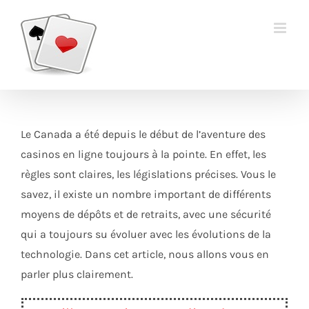
Skip
to
content
Le Canada a été depuis le début de l’aventure des
casinos en ligne toujours à la pointe. En effet, les
règles sont claires, les législations précises. Vous le
savez, il existe un nombre important de différents
moyens de dépôts et de retraits, avec une sécurité
qui a toujours su évoluer avec les évolutions de la
technologie. Dans cet article, nous allons vous en
parler plus clairement.