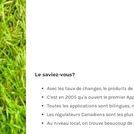
Le saviez-vous?
Avec les taux de changes, le produits 
C’est en 2005 qu’a ouvert le premier App
Toutes les applications sont bilingues,
Les régulateurs Canadiens sont les plus 
Au niveau local, on trouve beaucoup de p