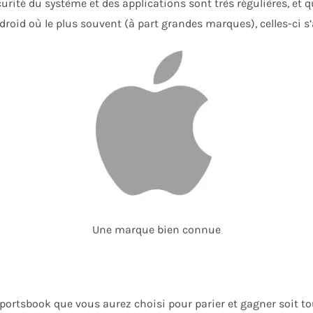
sécurité du système et des applications sont très régulières, 
ndroid où le plus souvent (à part grandes marques), celles-ci s
Une marque bien connue
 sportsbook que vous aurez choisi pour parier et gagner soit t