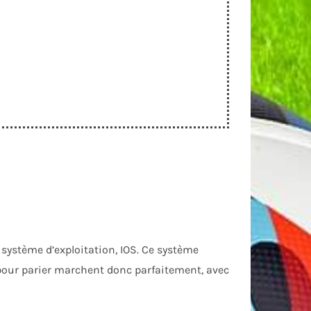
e système d’exploitation, IOS. Ce système
 pour parier marchent donc parfaitement, avec