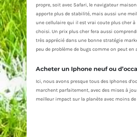
propre, soit avec Safari, le navigateur maison
apporte plus de stabilité, mais aussi une meil
une cellulaire qui il est vrai coute plus cher 
choisi. Un prix plus cher fera aussi comprend
très apprécié dans une bonne stratégie market
peu de problème de bugs comme on peut en avoi
Acheter un Iphone neuf ou d’occa
Ici, nous avons presque tous des Iphones d’oc
marchent parfaitement, avec des mises à jour 
meilleur impact sur la planète avec moins de 