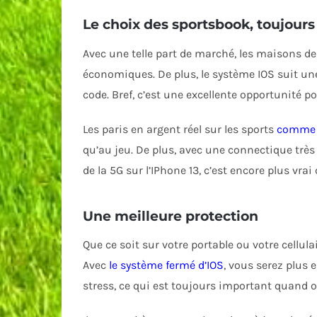
Le choix des sportsbook, toujours
Avec une telle part de marché, les maisons de
économiques. De plus, le système IOS suit une
code. Bref, c’est une excellente opportunité po
Les paris en argent réel sur les sports
comme 
qu’au jeu. De plus, avec une connectique très 
de la 5G sur l’IPhone 13, c’est encore plus vrai
Une meilleure protection
Que ce soit sur votre portable ou votre cellula
Avec
le système fermé d’IOS
, vous serez plus 
stress, ce qui est toujours important quand o