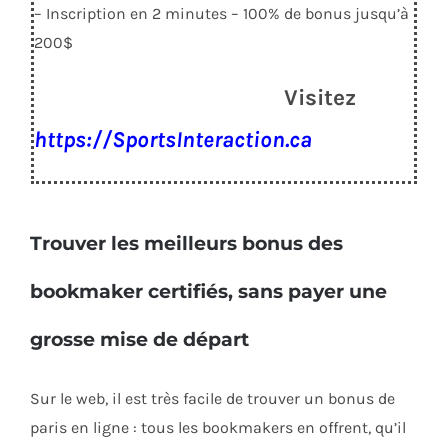
– Inscription en 2 minutes – 100% de bonus jusqu’à
200$
Visitez
https://SportsInteraction.ca
Trouver les meilleurs bonus des
bookmaker certifiés, sans payer une
grosse mise de départ
Sur le web, il est très facile de trouver un bonus de
paris en ligne : tous les bookmakers en offrent, qu’il