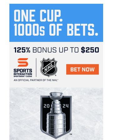
le
site
: