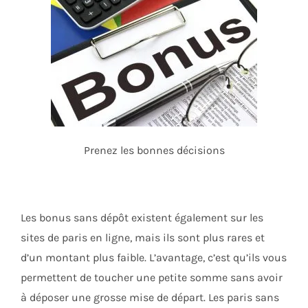
Prenez les bonnes décisions
Les bonus sans dépôt existent également sur les
sites de paris en ligne, mais ils sont plus rares et
d’un montant plus faible. L’avantage, c’est qu’ils vous
permettent de toucher une petite somme sans avoir
à déposer une grosse mise de départ. Les paris sans