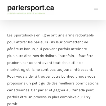
Skip
to
content
Les Sportsbooks en ligne ont une arme redoutable
pour attirer les parieurs : ils leur promettent de
généreux bonus, qui peuvent parfois atteindre
plusieurs dizaines de dollars. Toutefois, il faut être
prudent, car ce sont avant tout des outils de
marketing et ils ne sont pas toujours intéressant.
Pour vous aider à trouver votre bonheur, nous vous
proposons un petit guide des meilleurs bonifications
canadiennes. Car parier et gagner au Canada peut
parfois être un processus plus complexe qu’il n’y
parait.