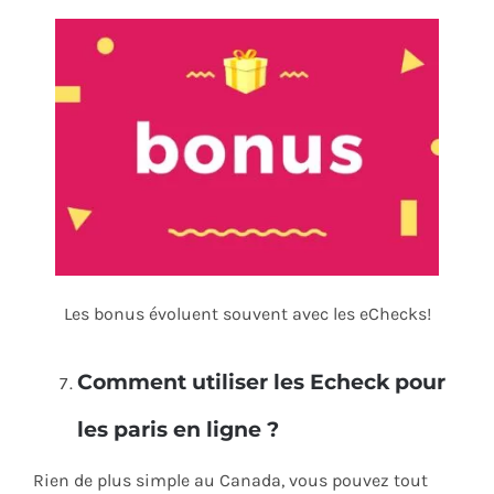
Les bonus évoluent souvent avec les eChecks!
Comment utiliser les Echeck pour
les paris en ligne ?
Rien de plus simple au Canada, vous pouvez tout