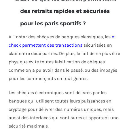
des retraits rapides et sécurisés
pour les paris sportifs ?
A l’instar des chèques de banques classiques, les
e-
check permettent des transactions
sécurisées en
clair entre deux parties. De plus, le fait de ne plus être
physique évite toutes falsification de chèques
comme on a pu avoir dans le passé, ou des impayés
pour les commerçants en tout genres.
Les chèques électroniques sont délivrés par les
banques qui utilisent toutes leurs puissances en
cryptage pour délivrer des numéros uniques, mais
aussi des interfaces qui sont sures et apportent une
sécurité maximale.