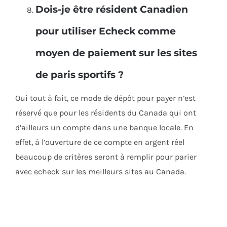
Dois-je être résident Canadien
pour utiliser Echeck comme
moyen de paiement sur les sites
de paris sportifs ?
Oui tout à fait, ce mode de dépôt pour payer n’est
réservé que pour les résidents du Canada qui ont
d’ailleurs un compte dans une banque locale. En
effet, à l’ouverture de ce compte en argent réel
beaucoup de critères seront à remplir pour parier
avec echeck sur les meilleurs sites au Canada.