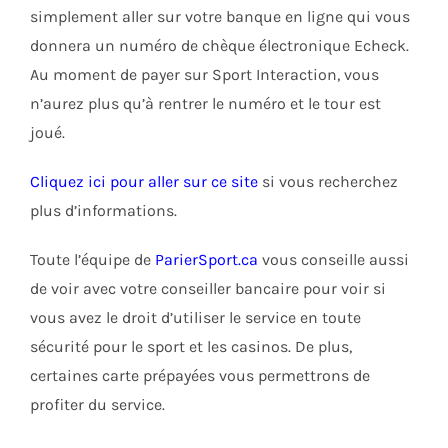
simplement aller sur votre banque en ligne qui vous
donnera un numéro de chèque électronique Echeck.
Au moment de payer sur Sport Interaction, vous
n’aurez plus qu’à rentrer le numéro et le tour est
joué.
Cliquez ici pour aller sur ce site
si vous recherchez
plus d’informations.
Toute l’équipe de
ParierSport.ca
vous conseille aussi
de voir avec votre conseiller bancaire pour voir si
vous avez le droit d’utiliser le service en toute
sécurité pour le sport et les casinos. De plus,
certaines carte prépayées vous permettrons de
profiter du service.