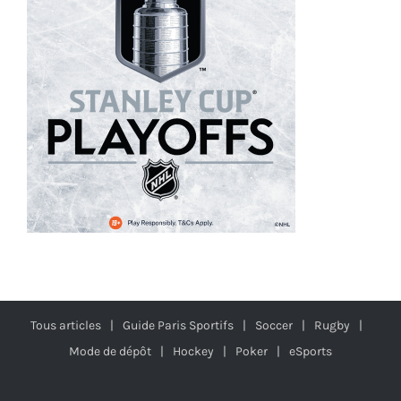
Tous articles
Guide Paris Sportifs
Soccer
Rugby
Mode de dépôt
Hockey
Poker
eSports