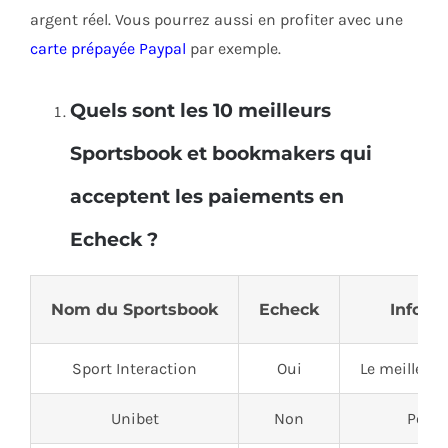
argent réel. Vous pourrez aussi en profiter avec une
carte prépayée Paypal
par exemple.
Quels sont les 10 meilleurs
Sportsbook et bookmakers qui
acceptent les paiements en
Echeck ?
Nom du Sportsbook
Echeck
Inform
Sport Interaction
Oui
Le meilleur
Unibet
Non
Polit