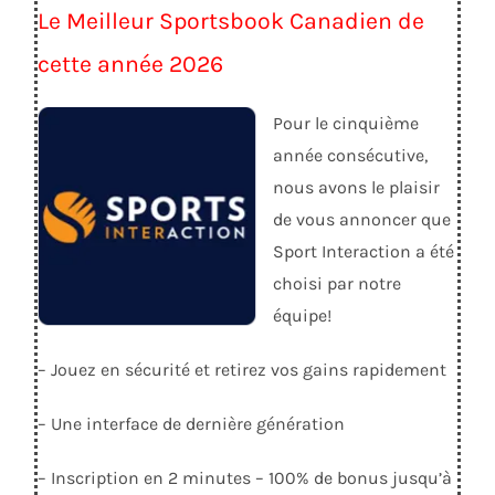
Le Meilleur Sportsbook Canadien de
cette année 2026
Pour le cinquième
année consécutive,
nous avons le plaisir
de vous annoncer que
Sport Interaction a été
choisi par notre
équipe!
– Jouez en sécurité et retirez vos gains rapidement
– Une interface de dernière génération
– Inscription en 2 minutes – 100% de bonus jusqu’à