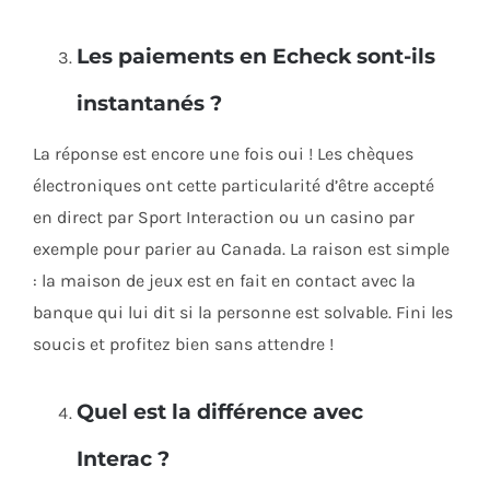
Les paiements en Echeck sont-ils
instantanés ?
La réponse est encore une fois oui ! Les chèques
électroniques ont cette particularité d’être accepté
en direct par Sport Interaction ou un casino par
exemple pour parier au Canada. La raison est simple
: la maison de jeux est en fait en contact avec la
banque qui lui dit si la personne est solvable. Fini les
soucis et profitez bien sans attendre !
Quel est la différence avec
Interac ?