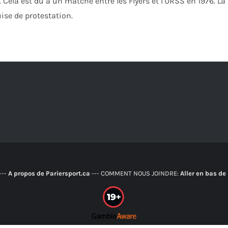
Cela est du à un matche entre les Flyers et l’URSS en 1976. La
ise de protestation.
---
A propos de Pariersport.ca
--- COMMENT NOUS JOINDRE:
Aller en bas de