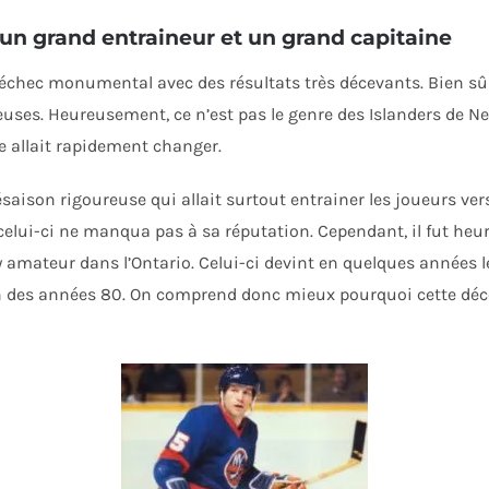
 un grand entraineur et un grand capitaine
hec monumental avec des résultats très décevants. Bien sûr, c
uses. Heureusement, ce n’est pas le genre des Islanders de New
e allait rapidement changer.
résaison rigoureuse qui allait surtout entrainer les joueurs ve
, celui-ci ne manqua pas à sa réputation. Cependant, il fut h
amateur dans l’Ontario. Celui-ci devint en quelques années le
la fin des années 80. On comprend donc mieux pourquoi cette d