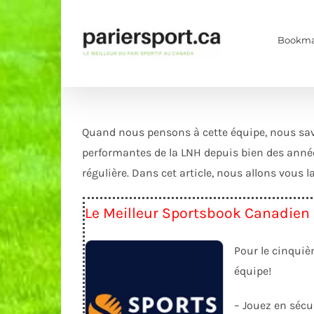
Skip
to
Bookma
content
Quand nous pensons à cette équipe, nous savo
performantes de la LNH depuis bien des année
régulière. Dans cet article, nous allons vous l
Le Meilleur Sportsbook Canadien
Pour le cinquiè
équipe!
– Jouez en sécu