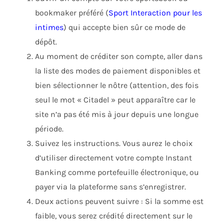
bookmaker préféré (
Sport Interaction pour les
intimes
) qui accepte bien sûr ce mode de
dépôt.
Au moment de créditer son compte, aller dans
la liste des modes de paiement disponibles et
bien sélectionner le nôtre (attention, des fois
seul le mot « Citadel » peut apparaître car le
site n’a pas été mis à jour depuis une longue
période.
Suivez les instructions. Vous aurez le choix
d’utiliser directement votre compte Instant
Banking comme portefeuille électronique, ou
payer via la plateforme sans s’enregistrer.
Deux actions peuvent suivre : Si la somme est
faible, vous serez crédité directement sur le