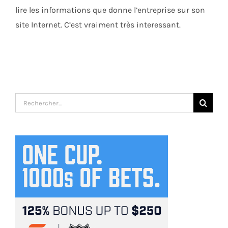
lire les informations que donne l’entreprise sur son
site Internet. C’est vraiment très interessant.
Recherche
sur
le
site
: