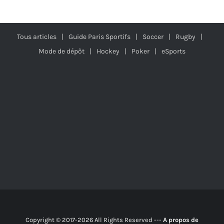
Tous articles
Guide Paris Sportifs
Soccer
Rugby
Mode de dépôt
Hockey
Poker
eSports
Copyright © 2017-2026 All Rights Reserved ---
A propos de