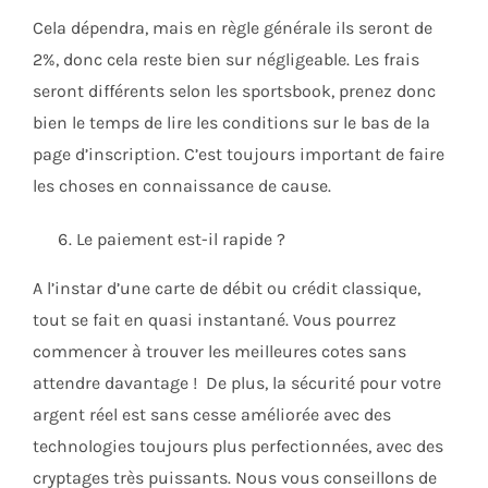
Cela dépendra, mais en règle générale ils seront de
2%, donc cela reste bien sur négligeable. Les frais
seront différents selon les sportsbook, prenez donc
bien le temps de lire les conditions sur le bas de la
page d’inscription. C’est toujours important de faire
les choses en connaissance de cause.
Le paiement est-il rapide ?
A l’instar d’une carte de débit ou crédit classique,
tout se fait en quasi instantané. Vous pourrez
commencer à trouver les meilleures cotes sans
attendre davantage ! De plus, la sécurité pour votre
argent réel est sans cesse améliorée avec des
technologies toujours plus perfectionnées, avec des
cryptages très puissants. Nous vous conseillons de