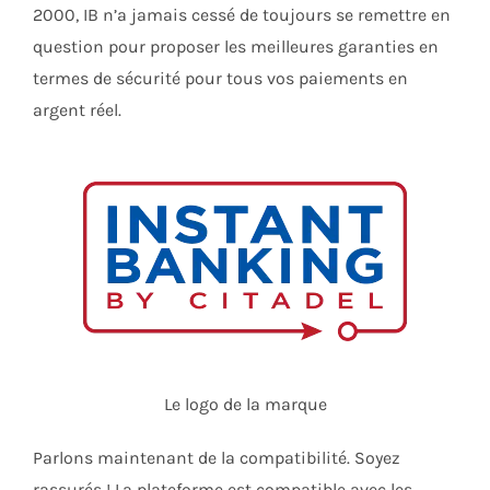
2000, IB n’a jamais cessé de toujours se remettre en
question pour proposer les meilleures garanties en
termes de sécurité pour tous vos paiements en
argent réel.
Le logo de la marque
Parlons maintenant de la compatibilité. Soyez
rassurés ! La plateforme est compatible avec les