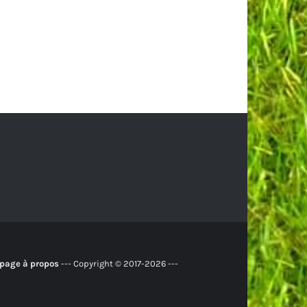
 page à propos
--- Copyright © 2017-2026 ---