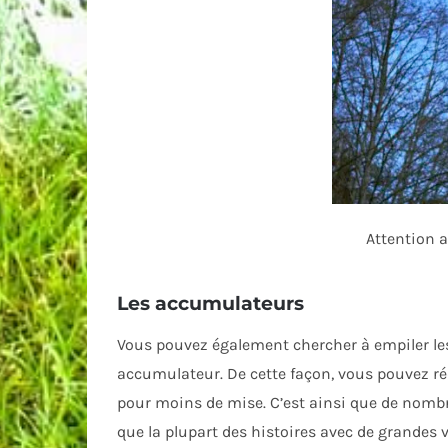
Attention a
Les accumulateurs
Vous pouvez également chercher à empiler les
accumulateur. De cette façon, vous pouvez ré
pour moins de mise. C’est ainsi que de nombre
que la plupart des histoires avec de grandes 