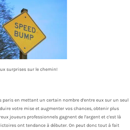
ux surprises sur le chemin!
 paris en mettant un certain nombre d’entre eux sur un seul
duire votre mise et augmenter vos chances, obtenir plus
ux joueurs professionnels gagnent de l’argent et c’est là
victoires ont tendance à débuter. On peut donc tout à fait