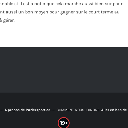
nnable et il est à noter que cela marche aussi bien sur pour
sont aussi un bon moyen pour gagner sur le court terme au
à gérer.
---
A propos de Pariersport.ca
--- COMMENT NOUS JOINDRE:
Aller en bas de