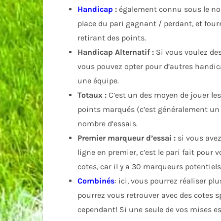
Handicap
:
également connu sous le nom d
place du pari gagnant / perdant, et fou
retirant des points.
Handicap Alternatif :
Si vous voulez des
vous pouvez opter pour d’autres handi
une équipe.
Totaux :
C’est un des moyen de jouer les
points marqués (c’est généralement un 
nombre d’essais.
Premier marqueur d’essai :
si vous avez
ligne en premier, c’est le pari fait pou
cotes, car il y a 30 marqueurs potentiels
Combinés
: ici, vous pourrez réaliser pl
pourrez vous retrouver avec des cotes 
cependant! Si une seule de vos mises est