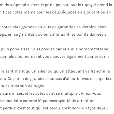
e « Spread », c’est le principal pari sur le rugby. Il prend la
rnit des cotes même pour les deux équipes en ajoutant ou en
 cotes plus grandes ou plus de garanties de victoire, alors
caps, en augmentant ou en diminuant les points donnés à
 plus populaires. Vous pouvez parier sur le nombre total de
pari plus ou moins) et vous pouvez également parier sur le
 le sentiment qu’un ailier ou qu’un attaquant va franchir la
r vous. Ce pari a de grandes chances d’aboutir avec de superbes
 sur un terrain de rugby.
usieurs mises, et les cotes vont se multiplier. Ainsi, vous
spectaculaire comme 10 par exemple. Mais attention
 perdue, c’est tout qui est perdu. C’est donc un type de jeu