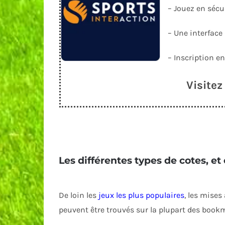
– Jouez en sécu
– Une interface
– Inscription 
Visite
Les différentes types de cotes, 
De loin les
jeux les plus populaires
, les mises
peuvent être trouvés sur la plupart des bo