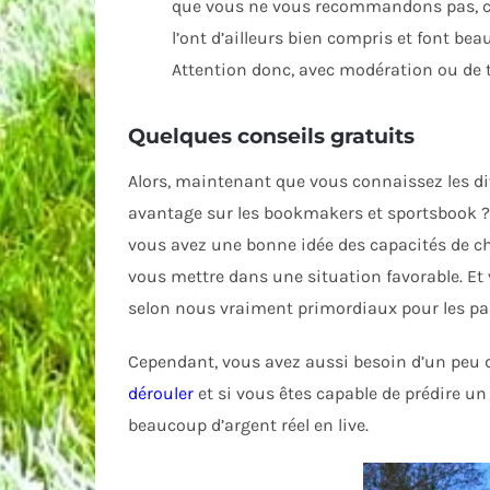
que vous ne vous recommandons pas, car 
l’ont d’ailleurs bien compris et font b
Attention donc, avec modération ou de 
Quelques conseils gratuits
Alors, maintenant que vous connaissez les di
avantage sur les bookmakers et sportsbook ? 
vous avez une bonne idée des capacités de ch
vous mettre dans une situation favorable. Et 
selon nous vraiment primordiaux pour les par
Cependant, vous avez aussi besoin d’un peu 
dérouler
et si vous êtes capable de prédire un
beaucoup d’argent réel en live.