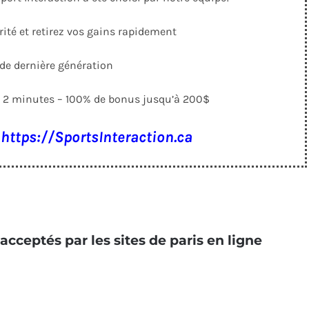
rité et retirez vos gains rapidement
 de dernière génération
en 2 minutes – 100% de bonus jusqu’à 200$
z
https://SportsInteraction.ca
cceptés par les sites de paris en ligne