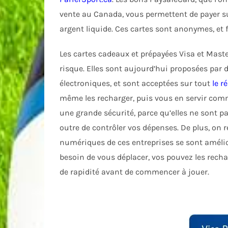
vente au Canada, vous permettent de payer s
argent liquide. Ces cartes sont anonymes, et 
Les cartes cadeaux et prépayées Visa et Mast
risque. Elles sont aujourd’hui proposées pa
électroniques, et sont acceptées sur tout
le r
même les recharger, puis vous en servir comm
une grande sécurité, parce qu’elles ne sont p
outre de contrôler vos dépenses. De plus, on
numériques de ces entreprises se sont amélior
besoin de vous déplacer, vos pouvez les recha
de rapidité avant de commencer à jouer.