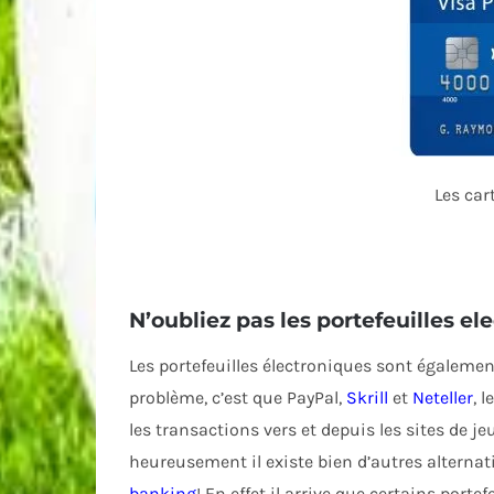
Les car
N’oubliez pas les portefeuilles el
Les portefeuilles électroniques sont également
problème, c’est que PayPal,
Skrill
et
Neteller
, 
les transactions vers et depuis les sites de 
heureusement il existe bien d’autres altern
banking
! En effet il arrive que certains porte