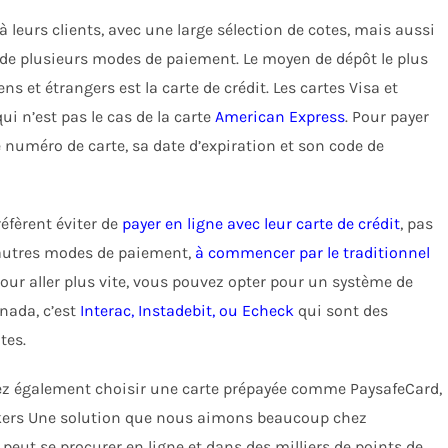
 leurs clients, avec une large sélection de cotes, mais aussi
de de plusieurs modes de paiement. Le moyen de dépôt le plus
ns et étrangers est la carte de crédit. Les cartes Visa et
ui n’est pas le cas de la carte
American Express
. Pour payer
e numéro de carte, sa date d’expiration et son code de
réfèrent éviter de
payer en ligne avec leur carte de crédit
, pas
d’autres modes de paiement,
à commencer par le traditionnel
 Pour aller plus vite, vous pouvez opter pour un système de
nada, c’est
Interac,
Instadebit,
ou Echeck
qui sont des
tes.
uvez également choisir une carte prépayée comme PaysafeCard,
kers Une solution que nous aimons beaucoup chez
 peut se procurer en ligne et dans des milliers de points de