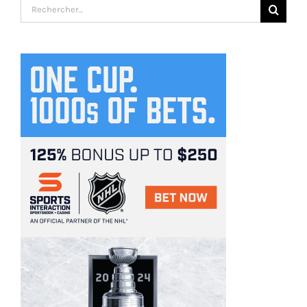
Recherche
sur
le
site
: