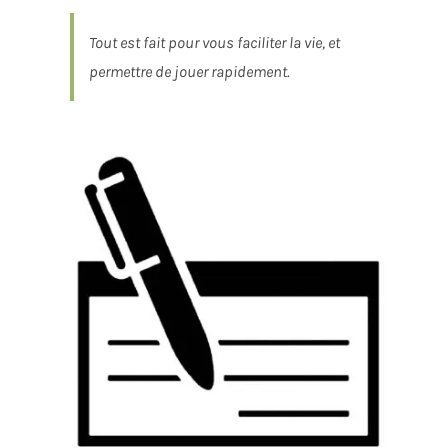
Tout est fait pour vous faciliter la vie, et
permettre de jouer rapidement.