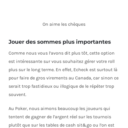
On aime les chèques
Jouer des sommes plus importantes
Comme nous vous l’avons dit plus tôt, cette option
est intéressante sur vous souhaitez gérer votre roll
plus sur le long terme. En effet, Echeck est surtout là
pour faire de gros virements au Canada, car sinon ce
serait trop fastidieux ou illogique de le répéter trop
souvent.
Au Poker, nous aimons beaucoup les joueurs qui
tentent de gagner de l’argent réel sur les tournois
plutôt que sur les tables de cash sit&go ou l’on est