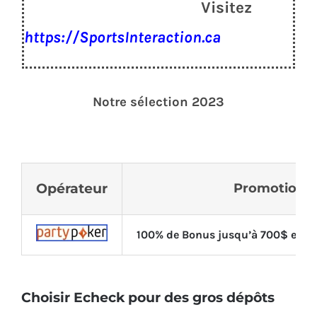
Visitez
https://SportsInteraction.ca
Notre sélection 2023
Opérateur
Promotion
100% de Bonus jusqu’à 700$ et 40
Choisir Echeck pour des gros dépôts