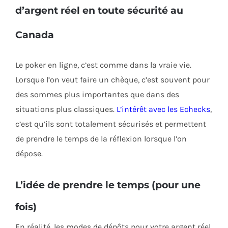
d’argent réel en toute sécurité au
Canada
Le poker en ligne, c’est comme dans la vraie vie.
Lorsque l’on veut faire un chèque, c’est souvent pour
des sommes plus importantes que dans des
situations plus classiques.
L’intérêt avec les Echecks
,
c’est qu’ils sont totalement sécurisés et permettent
de prendre le temps de la réflexion lorsque l’on
dépose.
L’idée de prendre le temps (pour une
fois)
En réalité, les modes de dépôts pour votre argent réel