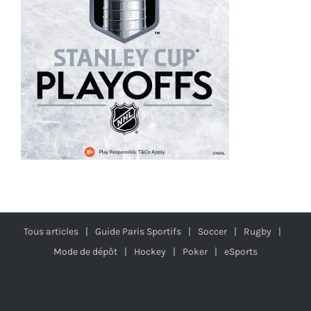
Tous articles
Guide Paris Sportifs
Soccer
Rugby
Mode de dépôt
Hockey
Poker
eSports