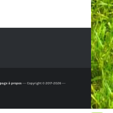
 page à propos
--- Copyright © 2017-2026 ---
00-461-1040 (Québec seulement)