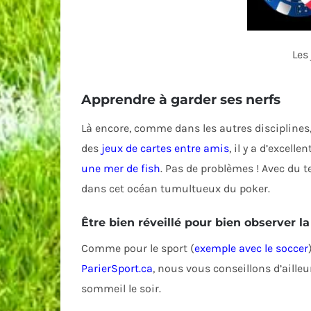
Les 
Apprendre à garder ses nerfs
Là encore, comme dans les autres disciplines,
des
jeux de cartes entre amis
, il y a d’excel
une mer de fish
. Pas de problèmes ! Avec du t
dans cet océan tumultueux du poker.
Être bien réveillé pour bien observer la
Comme pour le sport (
exemple avec le soccer
ParierSport.ca
, nous vous conseillons d’ailleu
sommeil le soir.