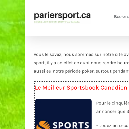
Skip
to
Bookma
content
Vous le savez, nous sommes sur notre site ava
sport, il y a en effet de quoi nous rendre he
aussi eu notre période poker, surtout pendan
Le Meilleur Sportsbook Canadien
Pour le cinquiè
annoncer que Sp
– Jouez en sécu