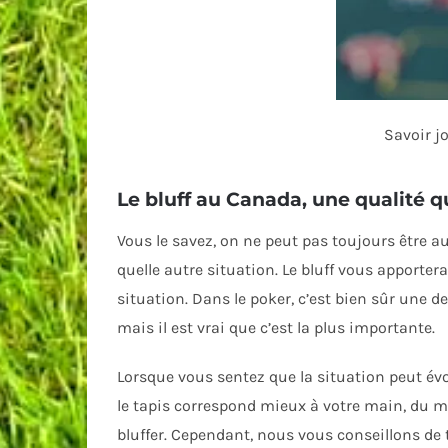
Savoir j
Le bluff au Canada, une qualité q
Vous le savez, on ne peut pas toujours être a
quelle autre situation. Le bluff vous apporter
situation. Dans le poker, c’est bien sûr une d
mais il est vrai que c’est la plus importante.
Lorsque vous sentez que la situation peut évo
le tapis correspond mieux à votre main, du m
bluffer. Cependant, nous vous conseillons de t