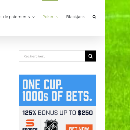
s de paiements
Poker
Blackjack
Recherche
sur
le
site
: