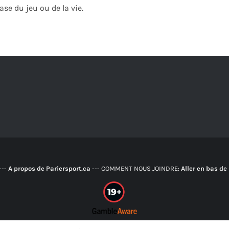
ase du jeu ou de la vie.
---
A propos de Pariersport.ca
--- COMMENT NOUS JOINDRE:
Aller en bas de
 ENDETTEMENT, ISOLEMENT, DEPENDANCE. POUR ETRE AIDE, APPELEZ LE : 1-8